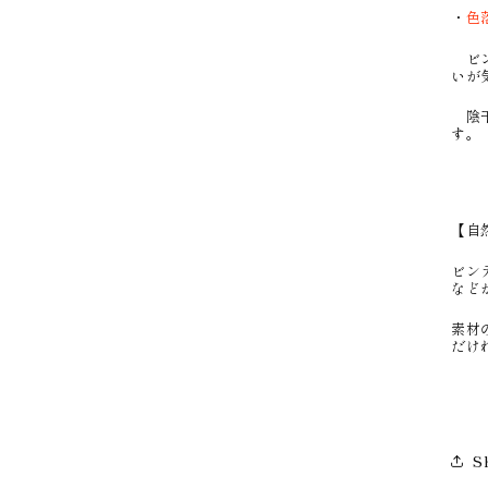
・
色
ビン
いが
陰干
す。
【自
ビン
など
素材
だけ
S