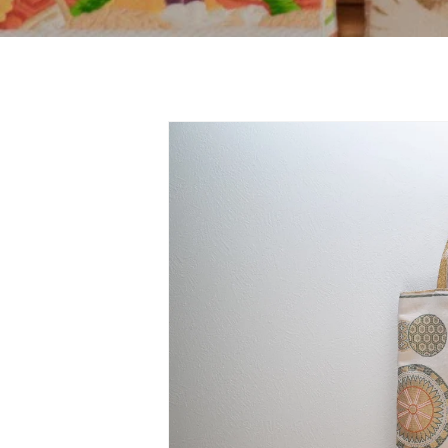
Skip to
product
information