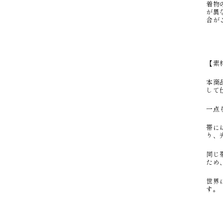
着物
が異
合が
【素
本商
して
一点
帯に
り、
同じ
ため
世界
す。