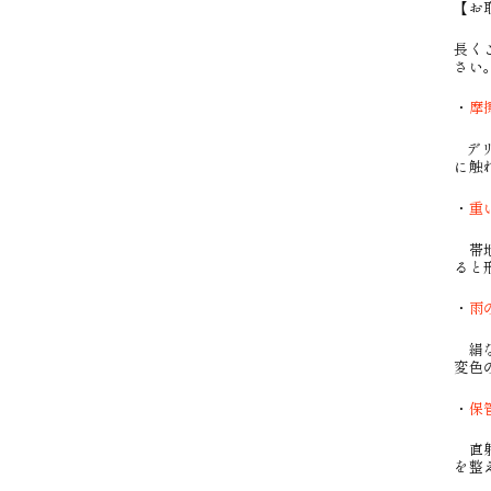
【お
長く
さい
・
摩
デリ
に触
・
重
帯地
ると
・
雨
絹な
変色
・
保
直射
を整