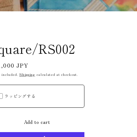
g
i
o
n
quare/RS002
ular
1,000 JPY
ce
 included.
Shipping
calculated at checkout.
ラッピングする
Add to cart