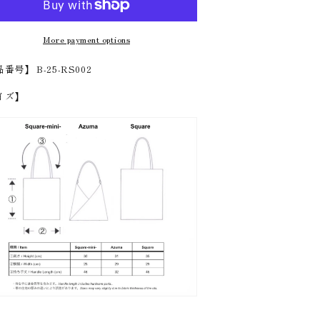
More payment options
番号】 B-25-RS002
イズ】