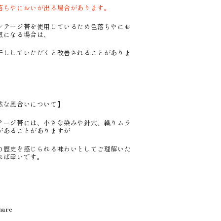
落ちやにおいが出る場合があります。
テージ帯を使用しているため色落ちやにお
気になる場合は、
ししていただくと改善されることがありま
然な風合いについて】
テージ帯には、小さな染みや針穴、織りムラ
があることがありますが
の歴史を感じられる味わいとしてご理解いた
れば幸いです。
hare