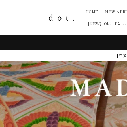
Skip to
content
HOME
NEW ARR
【NEW】Obi Pierc
⚠️Shipping to Middle East: Active (Delay
possible)
【待望