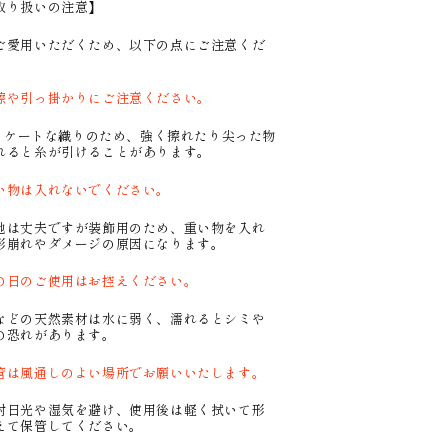
取り扱いの注意】
ご愛用いただくため、以下の点にご注意くだ
。
擦や引っ掛かりにご注意ください。
ケートな織りのため、強く擦れたり尖った物
れると糸が引けることがあります。
い物は入れないでください。
は丈夫ですが装飾用のため、重い物を入れ
形崩れやダメージの原因になります。
の日のご使用はお控えください。
どの天然素材は水に弱く、濡れるとシミや
の恐れがあります。
管は風通しのよい場所でお願いいたします。
日光や湿気を避け、使用後は軽く拭いて形
えて保管してください。