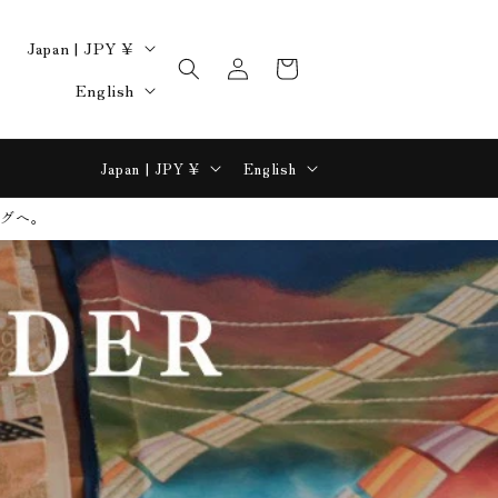
C
Japan | JPY ¥
Log
Cart
o
L
in
English
u
a
n
n
C
L
Japan | JPY ¥
English
t
g
o
a
r
u
ッグへ。
u
n
y
a
n
g
/
g
t
u
r
e
r
a
e
y
g
g
/
e
i
r
o
e
n