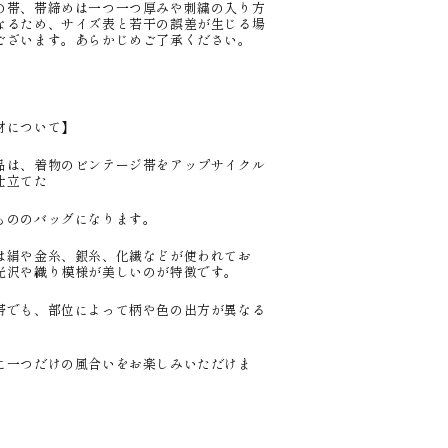
の帯、帯締めは一つ一つ厚みや刺繍の入り方
なるため、サイズ表と若干の誤差が生じる場
ございます。あらかじめご了承ください。
材について】
品は、着物のビンテージ帯をアップサイクル
仕立てた
もののバッグになります。
は絹や金糸、銀糸、化繊などが使われてお
光沢や織り模様が美しいのが特徴です。
帯でも、部位によって柄や色の出方が異なる
、
に一つだけの風合いをお楽しみいただけま