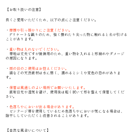
【お取り扱いの注意】
長くご愛用いただくため、以下の点にご注意ください。
・
摩擦や引っ掛かりにご注意ください。
デリケートな織りのため、強く擦れたり尖った物に触れると糸が引ける
ことがあります。
・
重い物は入れないでください。
帯地は丈夫ですが装飾用のため、重い物を入れると形崩れやダメージ
の原因になります。
・
雨の日のご使用はお控えください。
絹などの天然素材は水に弱く、濡れるとシミや変色の恐れがありま
す。
・
保管は風通しのよい場所でお願いいたします。
直射日光や湿気を避け、使用後は軽く拭いて形を整えて保管してくだ
さい。
・
色落ちやにおいが出る場合があります。
ビンテージ帯を使用しているため色落ちやにおいが気になる場合は、
陰干ししていただくと改善されることがあります。
【自然な風合いについて】