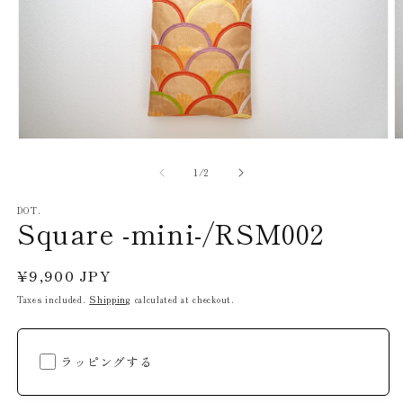
Open
O
media
m
1
2
of
1
/
2
in
in
modal
m
DOT.
Square -mini-/RSM002
Regular
¥9,900 JPY
price
Taxes included.
Shipping
calculated at checkout.
ラッピングする