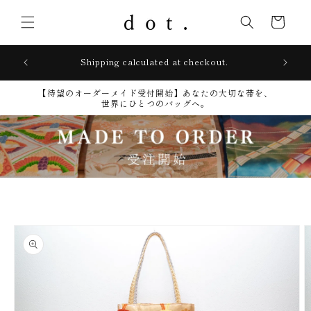
Skip to
content
Cart
lays
Shipping calculated at checkout.
【待望のオーダーメイド受付開始】​あなたの大切な帯を、
世界にひとつのバッグへ。
Skip to
product
information