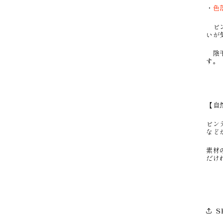
・
色
ビン
いが
陰干
す。
【自
ビン
など
素材
だけ
S