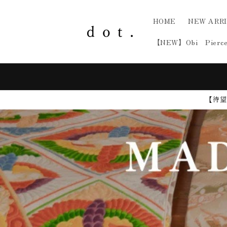
Skip to
content
HOME
NEW ARR
【NEW】Obi Pierc
⚠️Shipping to Middle East: Active (Delay
possible)
【待望