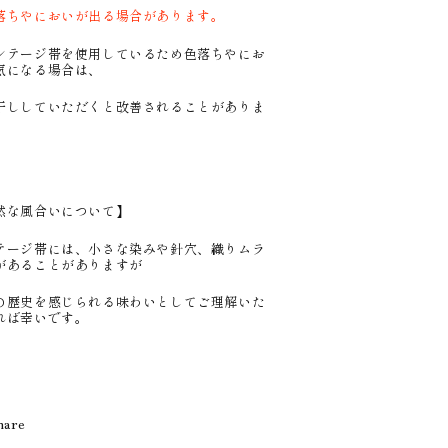
落ちやにおいが出る場合があります。
テージ帯を使用しているため色落ちやにお
気になる場合は、
ししていただくと改善されることがありま
然な風合いについて】
テージ帯には、小さな染みや針穴、織りムラ
があることがありますが
の歴史を感じられる味わいとしてご理解いた
れば幸いです。
hare