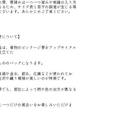
の帯、帯締めは一つ一つ厚みや刺繍の入り方
なるため、サイズ表と若干の誤差が生じる場
ございます。あらかじめご了承ください。
材について】
品は、着物のビンテージ帯をアップサイクル
仕立てた
もののバッグになります。
は絹や金糸、銀糸、化繊などが使われてお
光沢や織り模様が美しいのが特徴です。
帯でも、部位によって柄や色の出方が異なる
、
に一つだけの風合いをお楽しみいただけま