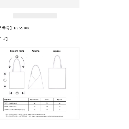
品番号】
B26S006
イズ】