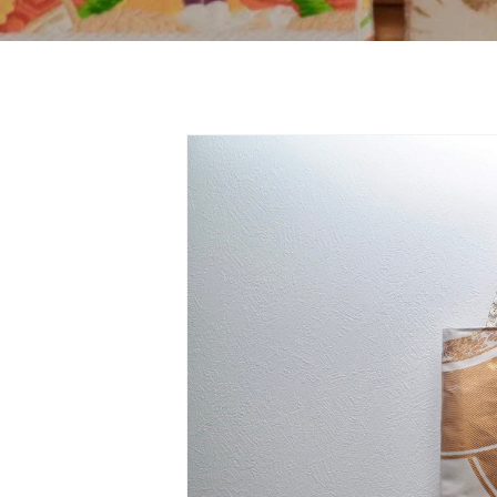
Skip to
product
information