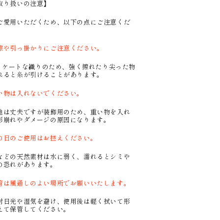
取り扱いの注意】
ご愛用いただくため、以下の点にご注意くだ
。
擦や引っ掛かりにご注意ください。
ケートな織りのため、強く擦れたり尖った物
れると糸が引けることがあります。
い物は入れないでください。
は丈夫ですが装飾用のため、重い物を入れ
形崩れやダメージの原因になります。
の日のご使用はお控えください。
どの天然素材は水に弱く、濡れるとシミや
の恐れがあります。
管は風通しのよい場所でお願いいたします。
日光や湿気を避け、使用後は軽く拭いて形
えて保管してください。