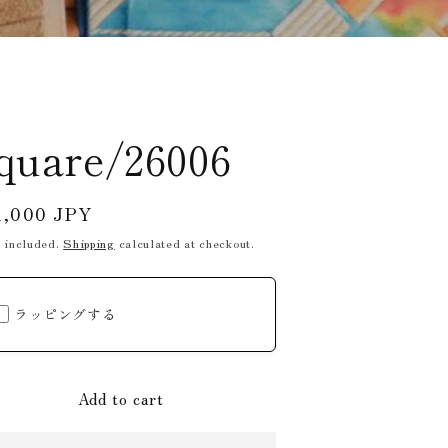
g
i
o
n
quare/26006
ular
1,000 JPY
ce
 included.
Shipping
calculated at checkout.
ラッピングする
Add to cart