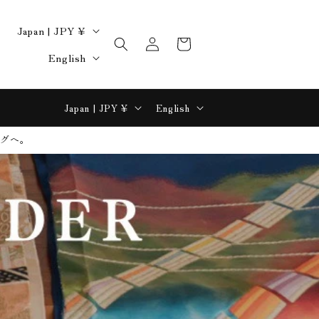
C
Japan | JPY ¥
Log
Cart
o
L
in
English
u
a
n
n
C
L
Japan | JPY ¥
English
t
g
o
a
r
u
ッグへ。
u
n
y
a
n
g
/
g
t
u
r
e
r
a
e
y
g
g
/
e
i
r
o
e
n