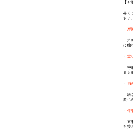
【お
長く
さい
・
摩
デリ
に触
・
重
帯地
ると
・
雨
絹な
変色
・
保
直射
を整