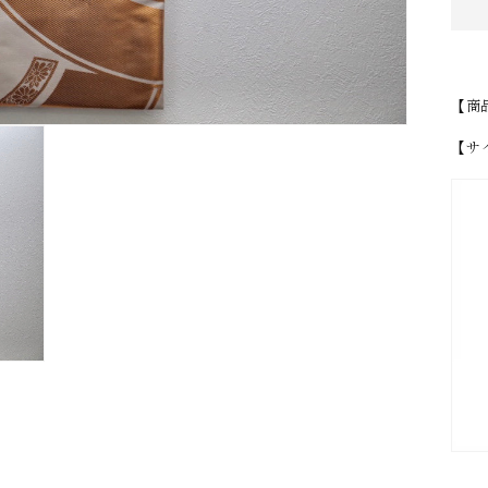
【商
【サ