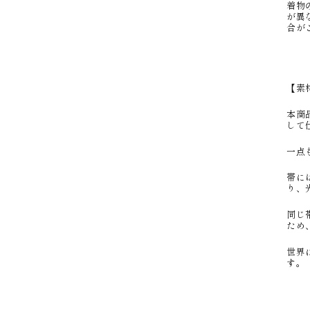
着物
が異
合が
【素
本商
して
一点
帯に
り、
同じ
ため
世界
す。